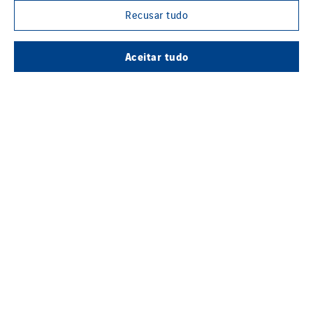
Recusar tudo
Contacte-nos
Aceitar tudo
Informação Legal
Compliance
Cookies
Mapa do Site
Whistleblowing
Group websites
© Copyright VINCI Energies