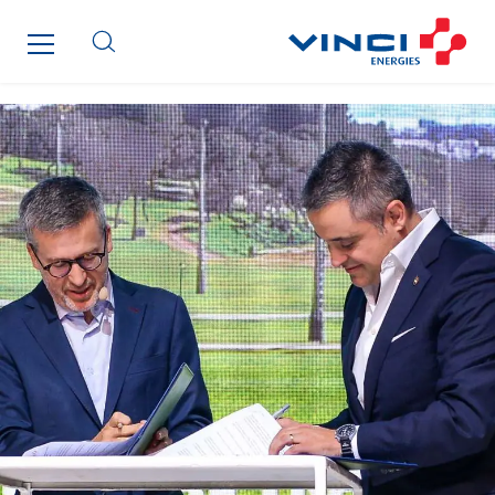
Nordic countries
.hp-banner .slick-arrow { width: 40px; height: 40px; }
Norway
Poland
Portugal
Romania
Slovakia
Spain
Sweden
Switzerland
United Kingdom